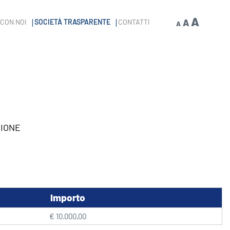
Decrease
Reset
Incre
A
A
CON NOI
SOCIETÀ TRASPARENTE
CONTATTI
A
font
rezione, o di governo
»
CLAUDIO BUIZZA
font
size.
font
size.
size.
ZIONE
Importo
€ 10.000,00