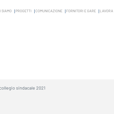
I SIAMO
PROGETTI
COMUNICAZIONE
FORNITORI E GARE
LAVORA 
sull’amministrazione
»
Organi di revisione amministra
collegio sindacale 2021