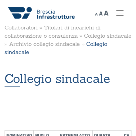
Decrease
Reset
Increase
A
A
A
font
Home
»
Società Trasparente
»
Consulenti e
font
size.
font
Collaboratori
»
Titolari di incarichi di
size.
size.
collaborazione o consulenza
»
Collegio sindacale
»
Archivio collegio sindacale
»
Collegio
sindacale
Collegio sindacale
NOMINATIVO
RUOLO
ESTREMI ATTO
DURATA
CV
C