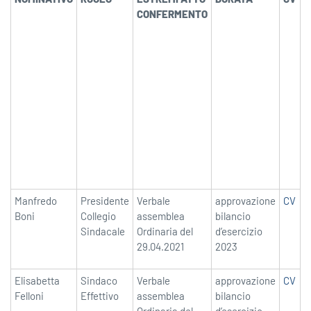
CONFERMENTO
O
(
(
d
q
d
d
c
l
B
E
Manfredo
Presidente
Verbale
approvazione
CV
E
Boni
Collegio
assemblea
bilancio
Sindacale
Ordinaria del
d’esercizio
29.04.2021
2023
Elisabetta
Sindaco
Verbale
approvazione
CV
E
Felloni
Effettivo
assemblea
bilancio