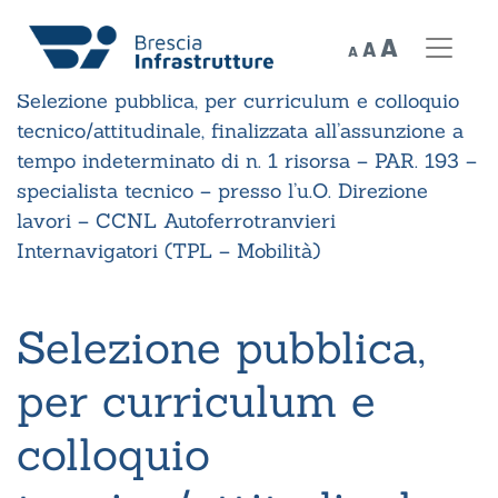
Decrease
Reset
Increase
A
A
A
font
Home
»
Bandi ricerca del personale chiusi
»
font
size.
font
Selezione pubblica, per curriculum e colloquio
size.
size.
tecnico/attitudinale, finalizzata all’assunzione a
tempo indeterminato di n. 1 risorsa – PAR. 193 –
specialista tecnico – presso l’u.O. Direzione
lavori – CCNL Autoferrotranvieri
Internavigatori (TPL – Mobilità)
Selezione pubblica,
per curriculum e
colloquio