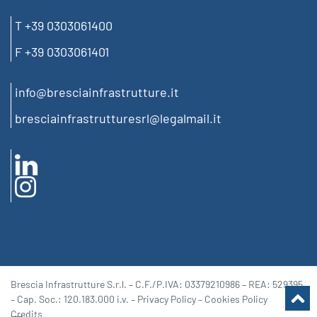
T +39 0303061400
F +39 0303061401
info@bresciainfrastrutture.it
bresciainfrastrutturesrl@legalmail.it
Brescia Infrastrutture S.r.l. – C.F./P.IVA: 03379210986 – REA: 529395
– Cap. Soc.: 120.183.000 i.v. –
Privacy Policy
–
Cookies Policy
Credits