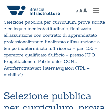
Decrease
Reset
Increase
A
A
A
font
Home
»
Bandi ricerca del personale chiusi
»
font
size.
font
Selezione pubblica per curriculum, prova scritta
size.
size.
e colloquio tecnico/attitudinale, finalizzata
all’assunzione con contratto di apprendistato
professionalizzante finalizzato all’assunzione a
tempo indeterminato n. 1 risorsa – par. 155 –
operatore qualificato d’ufficio – presso l’U.O.
Progettazione e Patrimonio- CCNL
Autoferrotranvieri Internavigatori (TPL –
mobilita’)
Selezione pubblica
per curriculum, prova