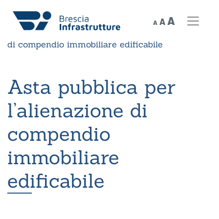
Decrease
Reset
Increase
A
A
A
font
Home
»
News
»
Asta pubblica per l’alienazione
font
size.
font
di compendio immobiliare edificabile
size.
size.
Asta pubblica per
l’alienazione di
compendio
immobiliare
edificabile