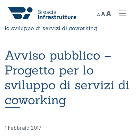
Decrease
Reset
Increase
A
A
A
font
Home
»
News
»
Avviso pubblico – Progetto per
font
size.
font
lo sviluppo di servizi di coworking
size.
size.
Avviso pubblico –
Progetto per lo
sviluppo di servizi di
coworking
1 Febbraio 2017